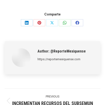
Comparte
Share
Share
Share
Share
Share
on
on
on
on
on
LinkedIn
Pinterest
X
WhatsApp
Facebook
Author:
@ReporteMexiquense
https://reportemexiquense.com
Post
navigation
PREVIOUS
INCREMENTAN RECURSOS DEL SUBSEMUN
Previous