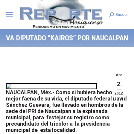
Buscar
Search:
VA DIPUTADO “KAIROS” POR NAUCALPAN
Abr
2
NAUCALPAN, Méx.- Como si hubiera hecho la
2012
mejor faena de su vida, el diputado federal David
Sánchez Guevara, fue llevado en hombros de la
sede del PRI de Naucalpan a la explanada
municipal, para
festejar su registro como
precandidato del tricolor a
la presidencia
municipal de
esta localidad.