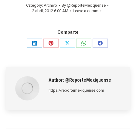
Category:
Archivo
By
@ReporteMexiquense
2 abril, 2012 6:00 AM
Leave a comment
Comparte
Share
Share
Share
Share
Share
on
on
on
on
on
LinkedIn
Pinterest
X
WhatsApp
Facebook
Author:
@ReporteMexiquense
https://reportemexiquense.com
Post