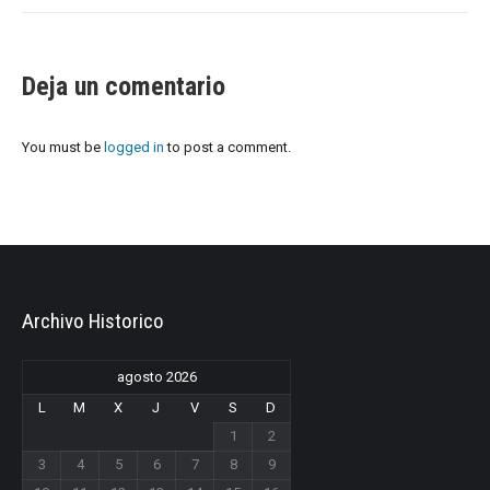
Deja un comentario
You must be
logged in
to post a comment.
Archivo Historico
agosto 2026
L
M
X
J
V
S
D
1
2
3
4
5
6
7
8
9