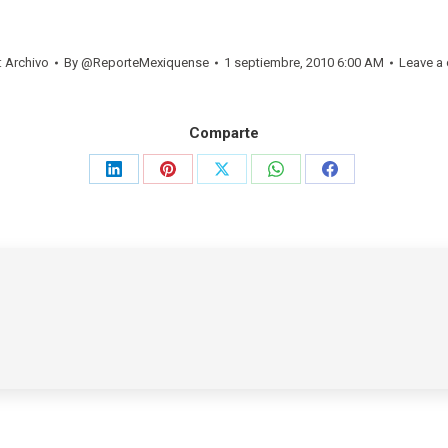
:
Archivo
By
@ReporteMexiquense
1 septiembre, 2010 6:00 AM
Leave a
Comparte
Share
Share
Share
Share
Share
on
on
on
on
on
LinkedIn
Pinterest
X
WhatsApp
Facebook