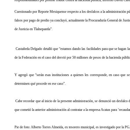
responsabilidades por posible fraude contra la hacienda pública, informó David Cas
Cuestionado por Reporte Mexiquense respecto a los desfalcos a la administración públ
falsos por pago de predio ya concluyó, actualmente la Procuraduría General de Justi
de Justicia en Tlalnepantla”.
Castañeda Delgado detalló que “estamos dando las facilidades para que se hagan las
de la Federación en el caso del desvió por 50 millones de pesos de la hacienda públic
Y agregó que “serán esas instituciones a quienes les corresponde, en caso que se 
determinen qué procede en ese caso”.
Cabe recordar que al inicio de la presente administración, se denunció un desfalco 
que cometió la anterior administración al contratar a la empresa Acatax para ‘recaudar
Pie de foto: Alberto Torres Almeida, ex tesorero municipal, es investigado por la P