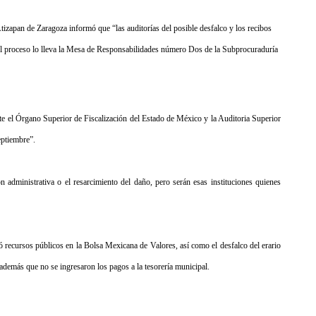
tizapan de Zaragoza informó que “las auditorías del posible desfalco y los recibos
, el proceso lo lleva la Mesa de Responsabilidades número Dos de la Subprocuraduría
nte el Órgano Superior de Fiscalización del Estado de México y la Auditoria Superior
eptiembre”.
 administrativa o el resarcimiento del daño, pero serán esas instituciones quienes
ió recursos públicos en la Bolsa Mexicana de Valores, así como el desfalco del erario
s además que no se ingresaron los pagos a la tesorería municipal.