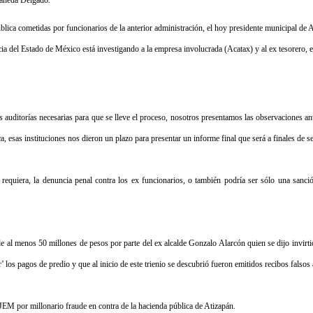
tañeda Delgado.
ica cometidas por funcionarios de la anterior administración, el hoy presidente municipal de A
cia del Estado de México está investigando a la empresa involucrada (Acatax) y al ex tesorero
 auditorías necesarias para que se lleve el proceso, nosotros presentamos las observaciones a
a, esas instituciones nos dieron un plazo para presentar un informe final que será a finales de s
requiera, la denuncia penal contra los ex funcionarios, o también podría ser sólo una sanción
de al menos 50 millones de pesos por parte del ex alcalde Gonzalo Alarcón quien se dijo invirt
’ los pagos de predio y que al inicio de este trienio se descubrió fueron emitidos recibos falso
GJEM por millonario fraude en contra de la hacienda pública de Atizapán.