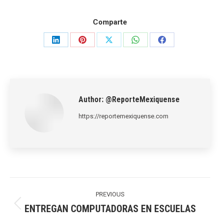
Comparte
Share
Share
Share
Share
Share
on
on
on
on
on
LinkedIn
Pinterest
X
WhatsApp
Facebook
Author:
@ReporteMexiquense
https://reportemexiquense.com
Post
navigation
PREVIOUS
ENTREGAN COMPUTADORAS EN ESCUELAS
Previous