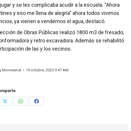
a jugar y se les complicaba acudir a la escuela. “Ahora
atines y eso me llena de alegría” ahora todos vivimos
icios, ya vienen a vendernos el agua, destacó.
Dirección de Obras Públicas realizó 1800 m3 de fresado,
conformadora y retro excavadora. Además se rehabilitó
rticipación de las y los vecinos.
y
Monsserrat
19 octubre, 2025 9:47 AM
omparte
e
Share
Share
Share
on
on
on
rest
X
WhatsApp
Facebook