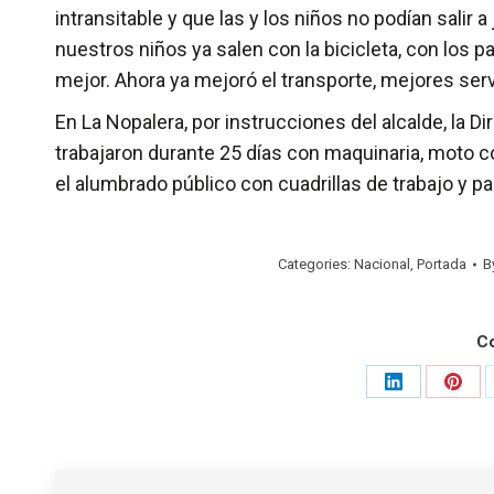
intransitable y que las y los niños no podían salir 
nuestros niños ya salen con la bicicleta, con los p
mejor. Ahora ya mejoró el transporte, mejores serv
En La Nopalera, por instrucciones del alcalde, la 
trabajaron durante 25 días con maquinaria, moto 
el alumbrado público con cuadrillas de trabajo y pa
Categories:
Nacional
,
Portada
B
C
Share
Shar
on
on
LinkedIn
Pinte