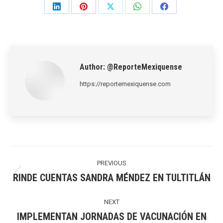
Share
Share
Share
Share
Share
on
on
on
on
on
LinkedIn
Pinterest
X
WhatsApp
Facebook
Author:
@ReporteMexiquense
https://reportemexiquense.com
Post
navigation
PREVIOUS
RINDE CUENTAS SANDRA MÉNDEZ EN TULTITLÁN
Previous
post:
NEXT
IMPLEMENTAN JORNADAS DE VACUNACIÓN EN