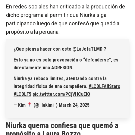
En redes sociales han criticado a la producción de
dicho programa al permitir que Niurka siga
participando luego de que confesó que quedó a
propósito a la peruana.
¿Que piensa hacer con esto
@LaJefaTLMD
?
Esto ya no es solo provocación o “defenderse”, es
directamente una AGRESIÓN.
Niurka ya rebaso limites, atentando contra la
integridad física de una compañera.
#LCDLFAIlStars
#LCDLF5
pic.twitter.com/PCjVHCuEIO
— Kim
(@_lakimi_)
March 24, 2025
Niurka quema confiesa que quemó a
propósito a Laura Bozzo