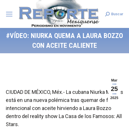
Buscar
Search:
#VÍDEO: NIURKA QUEMA A LAURA BOZZO
CON ACEITE CALIENTE
Mar
25
CIUDAD DE MÉXICO, Méx.- La cubana Niurka Marcos
2025
está en una nueva polémica tras quemar de forma
intencional con aceite hirviendo a Laura Bozzo
dentro del reality show La Casa de los Famosos: All
Stars.