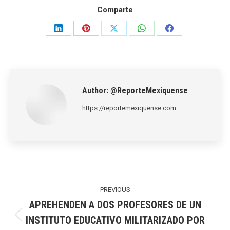
Comparte
Share
Share
Share
Share
Share
on
on
on
on
on
LinkedIn
Pinterest
X
WhatsApp
Facebook
Author:
@ReporteMexiquense
https://reportemexiquense.com
Post
navigation
PREVIOUS
APREHENDEN A DOS PROFESORES DE UN
INSTITUTO EDUCATIVO MILITARIZADO POR
Previous