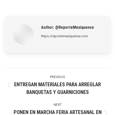
on
on
on
on
on
LinkedIn
Pinterest
X
WhatsApp
Facebook
Author:
@ReporteMexiquense
https://reportemexiquense.com
Post
navigation
PREVIOUS
ENTREGAN MATERIALES PARA ARREGLAR
Previous
BANQUETAS Y GUARNICIONES
post:
NEXT
PONEN EN MARCHA FERIA ARTESANAL EN