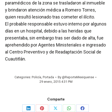
paramédicos de la zona se trasladaron al inmueble
y brindaron atención médica a Romero Torres,
quien resultó lesionado tras cometer el ilícito.
El probable responsable estuvo interno por algunos
días en un hospital, debido a las heridas que
presentaba, sin embargo tras ser dado de alta, fue
aprehendido por Agentes Ministeriales e ingresado
al Centro Preventivo y de Readaptación Social de
Cuautitlán.
Categories:
Policía
,
Portada
By
@ReporteMexiquense
29 enero, 2015 4:31 PM
Comparte
Share
Share
Share
Share
Share