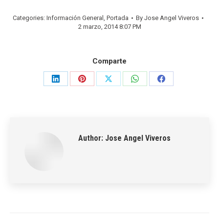
Categories:
Información General
,
Portada
By
Jose Angel Viveros
2 marzo, 2014 8:07 PM
Comparte
Share
Share
Share
Share
Share
on
on
on
on
on
LinkedIn
Pinterest
X
WhatsApp
Facebook
Author:
Jose Angel Viveros