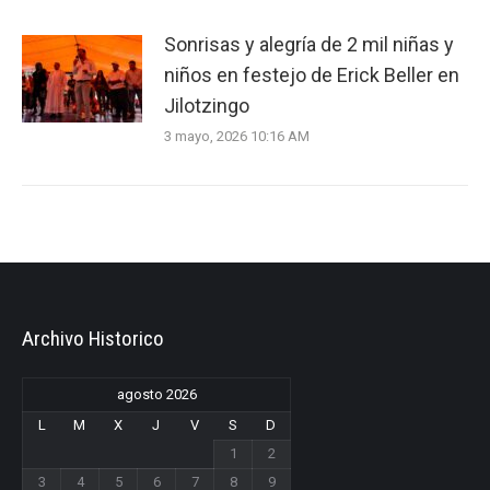
Sonrisas y alegría de 2 mil niñas y
niños en festejo de Erick Beller en
Jilotzingo
3 mayo, 2026 10:16 AM
Archivo Historico
agosto 2026
L
M
X
J
V
S
D
1
2
3
4
5
6
7
8
9