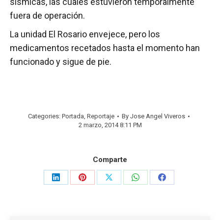
sísmicas, las cuales estuvieron temporalmente
fuera de operación.
La unidad El Rosario envejece, pero los
medicamentos recetados hasta el momento han
funcionado y sigue de pie.
Categories:
Portada
,
Reportaje
By
Jose Angel Viveros
2 marzo, 2014 8:11 PM
Comparte
Share
Share
Share
Share
Share
on
on
on
on
on
LinkedIn
Pinterest
X
WhatsApp
Facebook