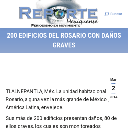
Buscar
Search:
200 EDIFICIOS DEL ROSARIO CON DAÑOS
GRAVES
Mar
2
TLALNEPANTLA, Méx. La unidad habitacional El
2014
Rosario, alguna vez la más grande de México y de
América Latina, envejece.
Sus más de 200 edificios presentan daños, 80 de
ellos graves, los cuales son monitoreados