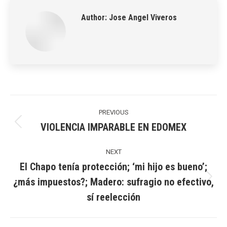
Author:
Jose Angel Viveros
Post
navigation
PREVIOUS
VIOLENCIA IMPARABLE EN EDOMEX
Previous
post:
NEXT
El Chapo tenía protección; ‘mi hijo es bueno’;
¿más impuestos?; Madero: sufragio no efectivo,
Next
sí reelección
post: