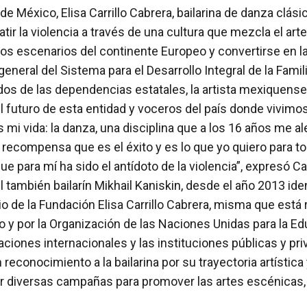
 de México, Elisa Carrillo Cabrera, bailarina de danza clá
tir la violencia a través de una cultura que mezcla el arte
los escenarios del continente Europeo y convertirse en la 
neral del Sistema para el Desarrollo Integral de la Famil
os de las dependencias estatales, la artista mexiquense 
l futuro de esta entidad y voceros del país donde vivimos
i vida: la danza, una disciplina que a los 16 años me al
 recompensa que es el éxito y es lo que yo quiero para t
e para mí ha sido el antídoto de la violencia”, expresó Car
 también bailarín Mikhail Kaniskin, desde el año 2013 iden
io de la Fundación Elisa Carrillo Cabrera, misma que está
do y por la Organización de las Naciones Unidas para la Ed
aciones internacionales y las instituciones públicas y pri
 reconocimiento a la bailarina por su trayectoria artística y
r diversas campañas para promover las artes escénicas, p