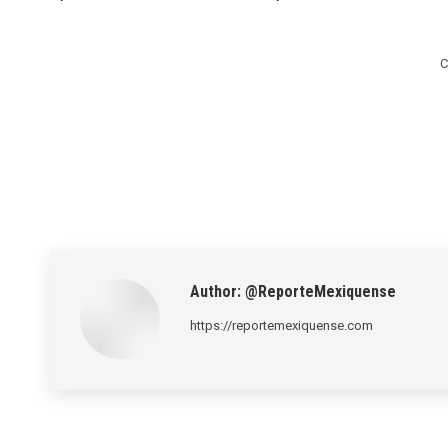
C
Author:
@ReporteMexiquense
https://reportemexiquense.com