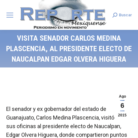
Buscar
Search:
VISITA SENADOR CARLOS MEDINA
PLASCENCIA, AL PRESIDENTE ELECTO DE
NAUCALPAN EDGAR OLVERA HIGUERA
Ago
6
El senador y ex gobernador del estado de
2015
Guanajuato, Carlos Medina Plascencia, visitó en
sus oficinas al presidente electo de Naucalpan,
Edgar Olvera Higuera, donde compartieron puntos