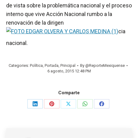
de vista sobre la problemática nacional y el proceso
interno que vive Acción Nacional rumbo a la
renovación de la dirigen
cia
nacional.
Categories:
Política
,
Portada
,
Principal
By
@ReporteMexiquense
6 agosto, 2015 12:48 PM
Comparte
Share
Share
Share
Share
Share
on
on
on
on
on
LinkedIn
Pinterest
X
WhatsApp
Facebook