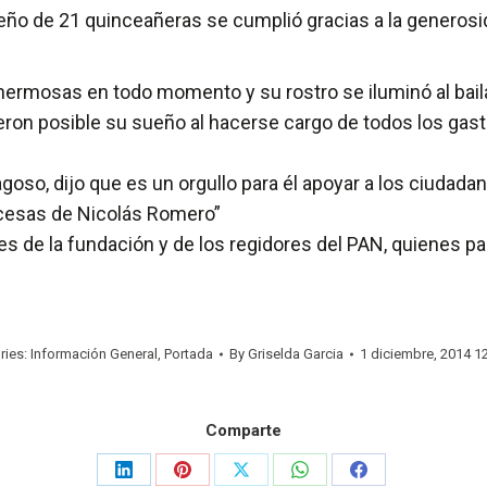
o de 21 quinceañeras se cumplió gracias a la generosid
ermosas en todo momento y su rostro se iluminó al bailar 
ron posible su sueño al hacerse cargo de todos los gasto
oso, dijo que es un orgullo para él apoyar a los ciudada
ncesas de Nicolás Romero”
es de la fundación y de los regidores del PAN, quienes pa
ries:
Información General
,
Portada
By
Griselda Garcia
1 diciembre, 2014 1
Comparte
Share
Share
Share
Share
Share