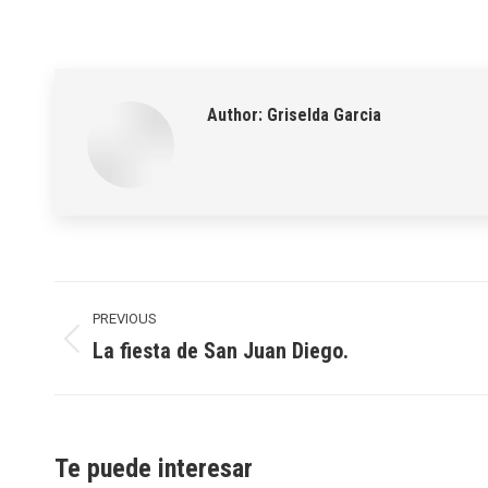
Author:
Griselda Garcia
Post
navigation
PREVIOUS
La fiesta de San Juan Diego.
Previous
post:
Te puede interesar