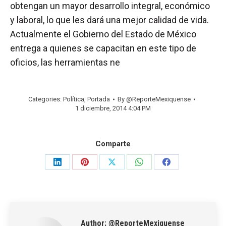
obtengan un mayor desarrollo integral, económico
y laboral, lo que les dará una mejor calidad de vida.
Actualmente el Gobierno del Estado de México
entrega a quienes se capacitan en este tipo de
oficios, las herramientas ne
Categories:
Política
,
Portada
By
@ReporteMexiquense
1 diciembre, 2014 4:04 PM
Comparte
Share
Share
Share
Share
Share
on
on
on
on
on
LinkedIn
Pinterest
X
WhatsApp
Facebook
Author:
@ReporteMexiquense