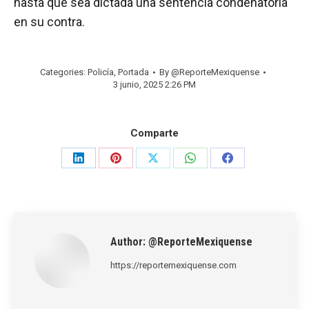
hasta que sea dictada una sentencia condenatoria
en su contra.
Categories:
Policía
,
Portada
By
@ReporteMexiquense
3 junio, 2025 2:26 PM
Comparte
Share
Share
Share
Share
Share
on
on
on
on
on
LinkedIn
Pinterest
X
WhatsApp
Facebook
Author:
@ReporteMexiquense
https://reportemexiquense.com