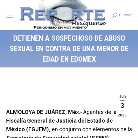
Buscar
Search:
DETIENEN A SOSPECHOSO DE ABUSO
SEXUAL EN CONTRA DE UNA MENOR DE
EDAD EN EDOMEX
Jun
3
ALMOLOYA DE JUÁREZ, Méx
.- Agentes de la
2025
Fiscalía General de Justicia del Estado de
México (FGJEM),
en conjunto con elementos de la
Secretaría de Seguridad estatal (SSEM),