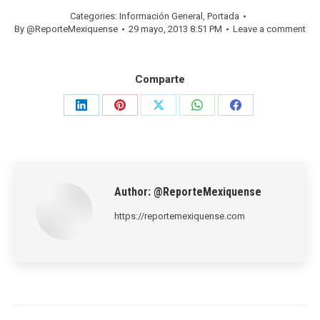
Categories:
Información General
,
Portada
By
@ReporteMexiquense
29 mayo, 2013 8:51 PM
Leave a comment
Comparte
Share
Share
Share
Share
Share
on
on
on
on
on
LinkedIn
Pinterest
X
WhatsApp
Facebook
Author:
@ReporteMexiquense
https://reportemexiquense.com
Post