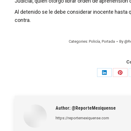
Judicial, quien otorgó librar orden de aprehensión 
Al detenido se le debe considerar inocente hasta 
contra.
Categories:
Policía
,
Portada
By
@Re
C
Share
Shar
on
on
LinkedIn
Pinte
Author:
@ReporteMexiquense
https://reportemexiquense.com