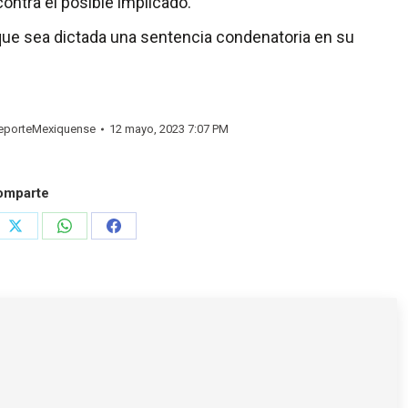
contra el posible implicado.
que sea dictada una sentencia condenatoria en su
porteMexiquense
12 mayo, 2023 7:07 PM
omparte
e
Share
Share
Share
on
on
on
rest
X
WhatsApp
Facebook