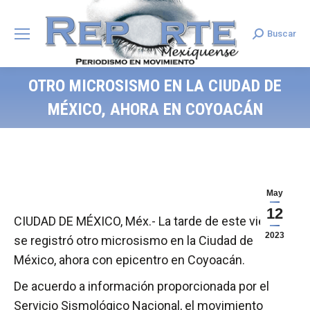
Buscar
Search:
OTRO MICROSISMO EN LA CIUDAD DE
MÉXICO, AHORA EN COYOACÁN
May
12
CIUDAD DE MÉXICO, Méx.- La tarde de este viernes
2023
se registró otro microsismo en la Ciudad de
México, ahora con epicentro en Coyoacán.
De acuerdo a información proporcionada por el
Servicio Sismológico Nacional, el movimiento