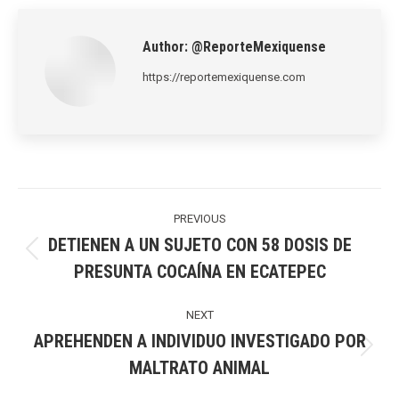
LinkedIn
Pinterest
X
WhatsApp
Facebook
Author:
@ReporteMexiquense
https://reportemexiquense.com
Post
navigation
PREVIOUS
DETIENEN A UN SUJETO CON 58 DOSIS DE
Previous
PRESUNTA COCAÍNA EN ECATEPEC
post:
NEXT
APREHENDEN A INDIVIDUO INVESTIGADO POR
Next
MALTRATO ANIMAL
post: