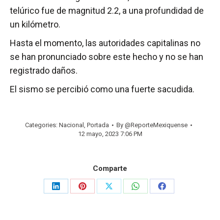
telúrico fue de magnitud 2.2, a una profundidad de
un kilómetro.
Hasta el momento, las autoridades capitalinas no
se han pronunciado sobre este hecho y no se han
registrado daños.
El sismo se percibió como una fuerte sacudida.
Categories:
Nacional
,
Portada
By
@ReporteMexiquense
12 mayo, 2023 7:06 PM
Comparte
Share
Share
Share
Share
Share
on
on
on
on
on