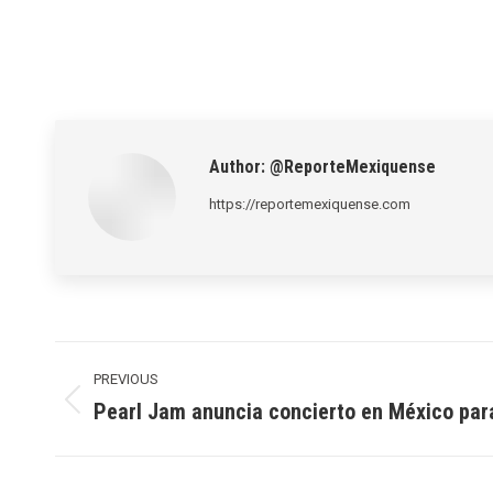
Author:
@ReporteMexiquense
https://reportemexiquense.com
Post
navigation
PREVIOUS
Pearl Jam anuncia concierto en México par
Previous
post: