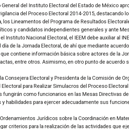
 General del Instituto Electoral del Estado de México ap
igilancia del Proceso Electoral 2014-2015, destacando lo r
la, los Lineamentos del Programa de Resultados Electoral
líticos y candidatos independientes generales y ante Mesa
 Instituto Nacional Electoral, el IEEM debe auxiliar al IN
el día de la Jornada Electoral, de ahí que mediante acuerd
, que contiene información básica sobre actores de la Jorn
de actas, entre otros. Asimismo, en otro punto de acuerdo
 la Consejera Electoral y Presidenta de la Comisión de Or
Electoral para Realizar Simulacros del Proceso Electoral
es fungirán como funcionarios en las Mesas Directivas de
 y habilidades para ejercer adecuadamente sus funciones 
 Ordenamientos Jurídicos sobre la Coordinación en Mater
ogar criterios para la realización de las actividades que e