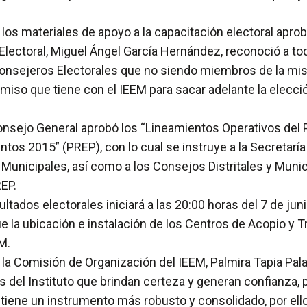
 los materiales de apoyo a la capacitación electoral apro
Electoral, Miguel Ángel García Hernández, reconoció a tod
onsejeros Electorales que no siendo miembros de la mism
omiso que tiene con el IEEM para sacar adelante la elecc
 Consejo General aprobó los “Lineamientos Operativos del
os 2015” (PREP), con lo cual se instruye a la Secretaría E
 y Municipales, así como a los Consejos Distritales y Muni
EP.
ltados electorales iniciará a las 20:00 horas del 7 de jun
ue la ubicación e instalación de los Centros de Acopio y 
M.
de la Comisión de Organización del IEEM, Palmira Tapia P
s del Instituto que brindan certeza y generan confianza,
se tiene un instrumento más robusto y consolidado, por el