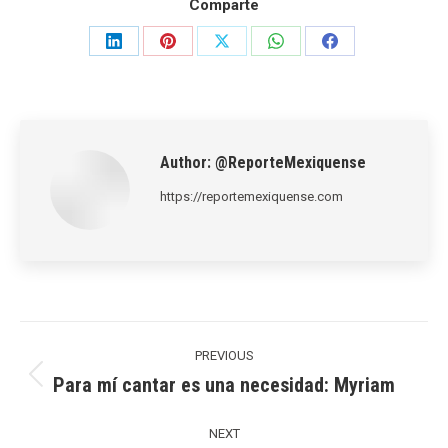
Comparte
Share
Share
Share
Share
Share
on
on
on
on
on
LinkedIn
Pinterest
X
WhatsApp
Facebook
Author:
@ReporteMexiquense
https://reportemexiquense.com
Post
navigation
PREVIOUS
Para mí cantar es una necesidad: Myriam
Previous
post:
NEXT