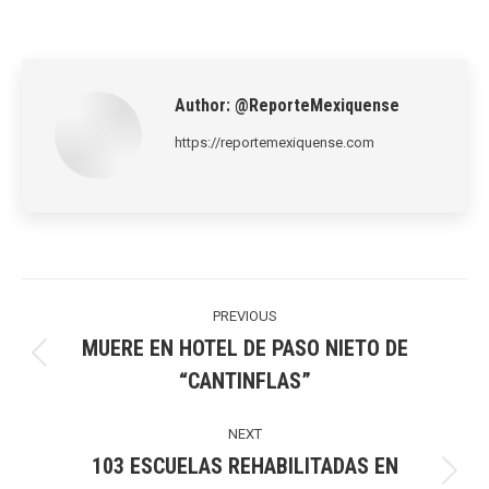
on
on
on
on
on
LinkedIn
Pinterest
X
WhatsApp
Facebook
Author:
@ReporteMexiquense
https://reportemexiquense.com
Post
navigation
PREVIOUS
MUERE EN HOTEL DE PASO NIETO DE
Previous
“CANTINFLAS”
post:
NEXT
103 ESCUELAS REHABILITADAS EN
Next