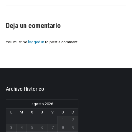
Deja un comentario
You must be
logged in
to post a comment.
Archivo Historico
agosto 2026
L
M
X
J
V
S
D
1
2
3
4
5
6
7
8
9