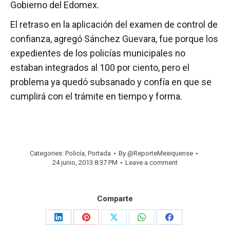
Gobierno del Edomex.
El retraso en la aplicación del examen de control de
confianza, agregó Sánchez Guevara, fue porque los
expedientes de los policías municipales no
estaban integrados al 100 por ciento, pero el
problema ya quedó subsanado y confía en que se
cumplirá con el trámite en tiempo y forma.
Categories:
Policía
,
Portada
By
@ReporteMexiquense
24 junio, 2013 8:37 PM
Leave a comment
Comparte
Share
Share
Share
Share
Share