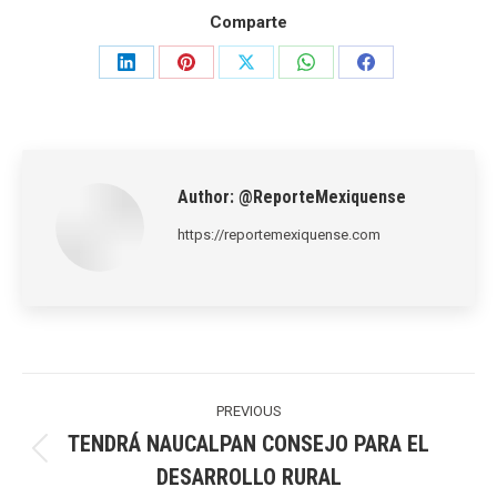
Comparte
Share
Share
Share
Share
Share
on
on
on
on
on
LinkedIn
Pinterest
X
WhatsApp
Facebook
Author:
@ReporteMexiquense
https://reportemexiquense.com
Post
navigation
PREVIOUS
TENDRÁ NAUCALPAN CONSEJO PARA EL
Previous
DESARROLLO RURAL
post: