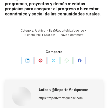
programas, proyectos y demás medidas
propicias para asegurar el progreso y bienestar
económico y social de las comunidades rurales.
Category:
Archivo
By
@ReporteMexiquense
2 enero, 2011 6:00 AM
Leave a comment
Comparte
Share
Share
Share
Share
Share
on
on
on
on
on
LinkedIn
Pinterest
X
WhatsApp
Facebook
Author:
@ReporteMexiquense
https://reportemexiquense.com