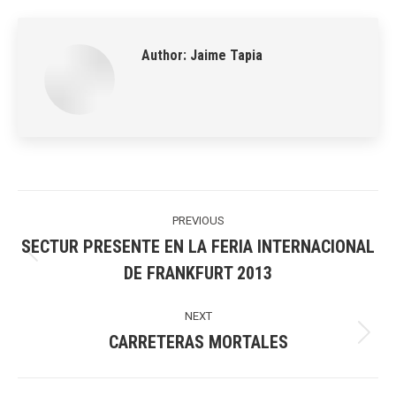
LinkedIn
Pinterest
X
WhatsApp
Facebook
Author:
Jaime Tapia
Post
navigation
PREVIOUS
SECTUR PRESENTE EN LA FERIA INTERNACIONAL
Previous
DE FRANKFURT 2013
post:
NEXT
CARRETERAS MORTALES
Next
post: