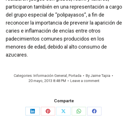
participaron también en una representación a cargo
del grupo especial de “polipayasos”, a fin de
reconocer la importancia de prevenir la aparición de
caries e inflamación de encías entre otros
padecimientos comunes producidos en los
menores de edad, debido al alto consumo de
azucares.
Categories:
Información General
,
Portada
By
Jaime Tapia
20 mayo, 2013 8:48 PM
Leave a comment
Comparte
Share
Share
Share
Share
Share
on
on
on
on
on