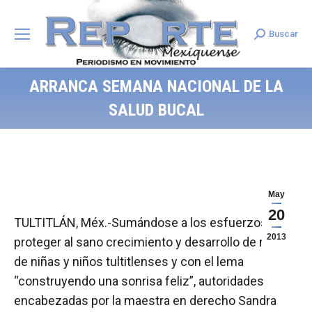
Buscar
Search:
ARRANCA SEMANA NACIONAL DE LA
SALUD BUCAL
May
20
TULTITLÁN, Méx.-Sumándose a los esfuerzos por
2013
proteger al sano crecimiento y desarrollo de miles
de niñas y niños tultitlenses y con el lema
“construyendo una sonrisa feliz”, autoridades
encabezadas por la maestra en derecho Sandra