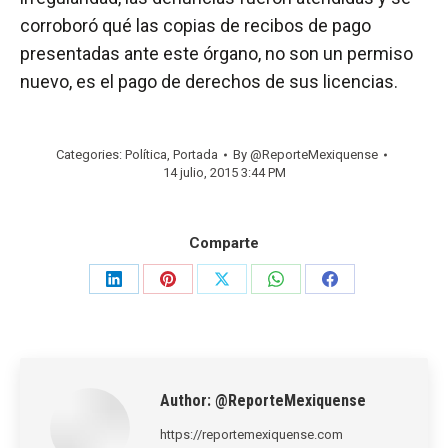
corroboró qué las copias de recibos de pago
presentadas ante este órgano, no son un permiso
nuevo, es el pago de derechos de sus licencias.
Categories:
Política
,
Portada
By
@ReporteMexiquense
14 julio, 2015 3:44 PM
Comparte
Share
Share
Share
Share
Share
on
on
on
on
on
LinkedIn
Pinterest
X
WhatsApp
Facebook
Author:
@ReporteMexiquense
https://reportemexiquense.com