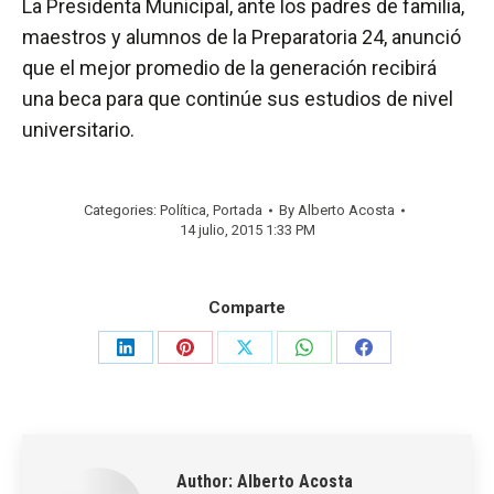
La Presidenta Municipal, ante los padres de familia,
maestros y alumnos de la Preparatoria 24, anunció
que el mejor promedio de la generación recibirá
una beca para que continúe sus estudios de nivel
universitario.
Categories:
Política
,
Portada
By
Alberto Acosta
14 julio, 2015 1:33 PM
Comparte
Share
Share
Share
Share
Share
on
on
on
on
on
LinkedIn
Pinterest
X
WhatsApp
Facebook
Author:
Alberto Acosta