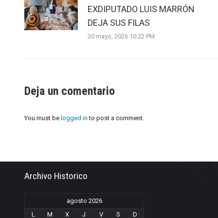
EXDIPUTADO LUIS MARRÓN
DEJA SUS FILAS
20 mayo, 2026 10:22 PM
Deja un comentario
You must be
logged in
to post a comment.
Archivo Historico
agosto 2026
L
M
X
J
V
S
D