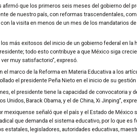
s afirmó que los primeros seis meses del gobierno del p
eciente de nuestro país, con reformas trascendentales, co
, con la visita en menos de un mes de los mandatarios d
 más exitosos del inicio de un gobierno federal en la his
presidente; todo esto contribuye a que México siga creci
ver muy satisfactorio”, expresó.
n el marco de la Reforma en Materia Educativa a los artícu
rollado el presidente Peña Nieto en el inicio de su gestió
es, el presidente tiene la capacidad de convocatoria y 
s Unidos, Barack Obama, y el de China, Xi Jinping”, expr
dor mexiquense señaló que el país y el Estado de México
 radical que demanda el sistema educativo, por lo que es
s estatales, legisladores, autoridades educativas, maestr