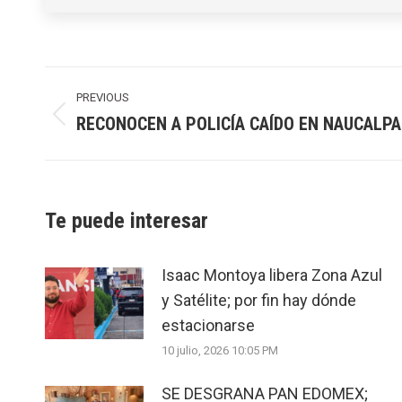
Post
navigation
PREVIOUS
RECONOCEN A POLICÍA CAÍDO EN NAUCALP
Previous
post:
Te puede interesar
Isaac Montoya libera Zona Azul
y Satélite; por fin hay dónde
estacionarse
10 julio, 2026 10:05 PM
SE DESGRANA PAN EDOMEX;