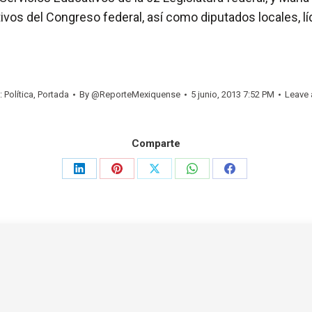
vos del Congreso federal, así como diputados locales, lí
:
Política
,
Portada
By
@ReporteMexiquense
5 junio, 2013 7:52 PM
Leave
Comparte
Share
Share
Share
Share
Share
on
on
on
on
on
LinkedIn
Pinterest
X
WhatsApp
Facebook