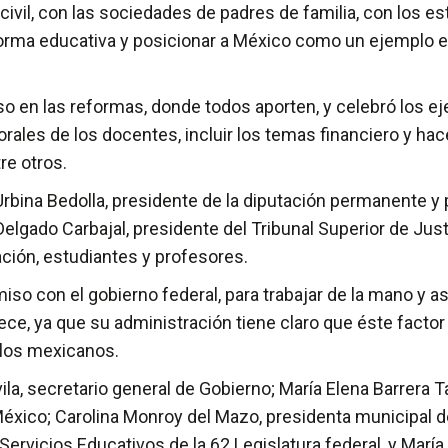
civil, con las sociedades de padres de familia, con los e
rma educativa y posicionar a México como un ejemplo en 
so en las reformas, donde todos aporten, y celebró los ej
rales de los docentes, incluir los temas financiero y hace
re otros.
rbina Bedolla, presidente de la diputación permanente y p
Delgado Carbajal, presidente del Tribunal Superior de Just
ación, estudiantes y profesores.
miso con el gobierno federal, para trabajar de la mano y a
e, ya que su administración tiene claro que éste factor es
 los mexicanos.
la, secretario general de Gobierno; María Elena Barrera Ta
éxico; Carolina Monroy del Mazo, presidenta municipal d
Servicios Educativos de la 62 Legislatura federal, y Mar