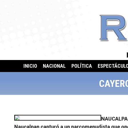
INICIO
NACIONAL
POLÍTICA
ESPECTÁCUL
CAYER
NAUCALPAN,
Naucalpan capturó a un narcomenudista que oper