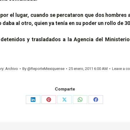
 por el lugar, cuando se percataron que dos hombres
o daba al otro, quien ya tenía en su poder un rollo de 3
 detenidos y trasladados a la Agencia del Ministeri
ry:
Archivo
By
@ReporteMexiquense
25 enero, 2011 6:00 AM
Leave a c
Comparte
Share
Share
Share
Share
Share
on
on
on
on
on
LinkedIn
Pinterest
X
WhatsApp
Facebook