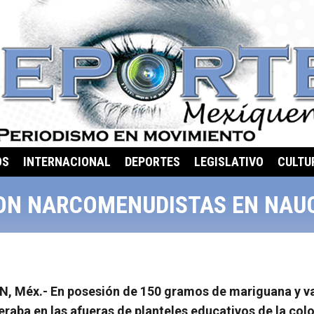
OS
INTERNACIONAL
DEPORTES
LEGISLATIVO
CULTU
ON NARCOMENUDISTAS EN NAU
 Méx.- En posesión de 150 gramos de mariguana y vari
aba en las afueras de planteles educativos de la colo