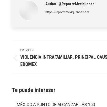
Author:
@ReporteMexiquense
https://reportemexiquense.com
Post
navigation
PREVIOUS
VIOLENCIA INTRAFAMILIAR, PRINCIPAL CAUS
Previous
EDOMEX
post:
Te puede interesar
MÉXICO A PUNTO DE ALCANZAR LAS 150