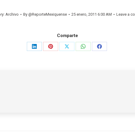
ry:
Archivo
By
@ReporteMexiquense
25 enero, 2011 6:00 AM
Leave a c
Comparte
Share
Share
Share
Share
Share
on
on
on
on
on
LinkedIn
Pinterest
X
WhatsApp
Facebook