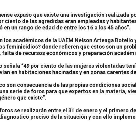
uense expuso que existe una investigación realizada 
r ciento de las agredidas eran empleadas y habitante
ó en un rango de edad de entre los 16 a los 45 años”.
on los académicos de la UAEM Nelson Arteaga Botello 
los feminicidios? donde refieren que estos son un pro
ar, falta de recursos económicos y preparación académi
 señala “49 por ciento de las mujeres violentadas tení
vían en habitaciones hacinadas y en zonas carentes de
co son consecuencia de las propias condiciones sociale
a serie de foros para que expertos en la materia, vi
género que existe”.
foros se realizarán entre el 31 de enero y el primero d
diagnostico preciso de la situación y con ello implemen