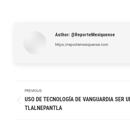
Author:
@ReporteMexiquense
https://reportemexiquense.com
Post
navigation
PREVIOUS
USO DE TECNOLOGÍA DE VANGUARDIA SER U
Previous
TLALNEPANTLA
post: