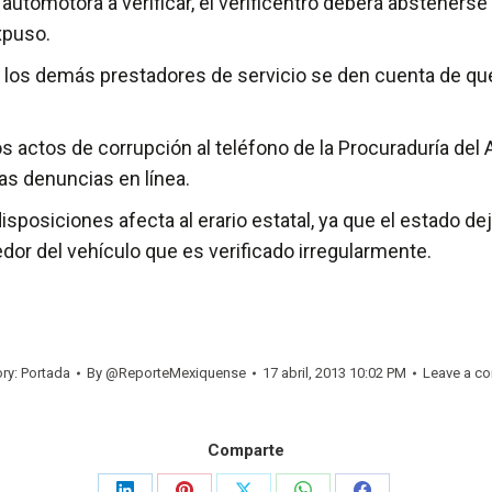
automotora a verificar, el verificentro deberá abstenerse 
xpuso.
e los demás prestadores de servicio se den cuenta de que
os actos de corrupción al teléfono de la Procuraduría de
las denuncias en línea.
sposiciones afecta al erario estatal, ya que el estado de
edor del vehículo que es verificado irregularmente.
ry:
Portada
By
@ReporteMexiquense
17 abril, 2013 10:02 PM
Leave a c
Comparte