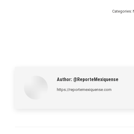
Categories:
Author:
@ReporteMexiquense
https://reportemexiquense.com
Post