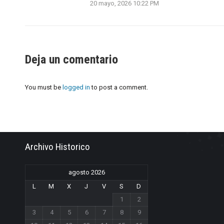
20 mayo, 2026 10:22 PM
Deja un comentario
You must be
logged in
to post a comment.
Archivo Historico
agosto 2026
L
M
X
J
V
S
D
1
2
3
4
5
6
7
8
9