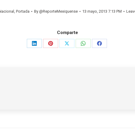
Nacional
,
Portada
By
@ReporteMexiquense
13 mayo, 2013 7:13 PM
Leav
Comparte
Share
Share
Share
Share
Share
on
on
on
on
on
LinkedIn
Pinterest
X
WhatsApp
Facebook