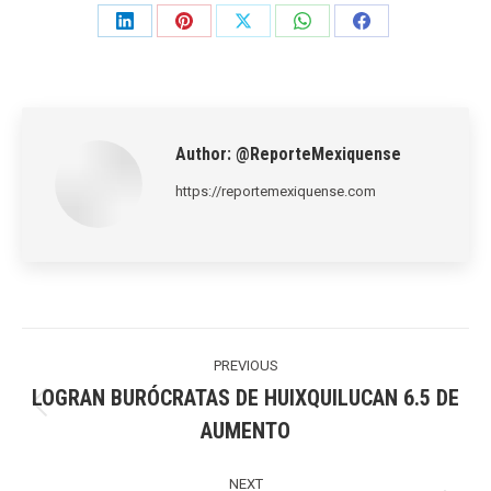
Share
Share
Share
Share
Share
on
on
on
on
on
LinkedIn
Pinterest
X
WhatsApp
Facebook
Author:
@ReporteMexiquense
https://reportemexiquense.com
Post
navigation
PREVIOUS
LOGRAN BURÓCRATAS DE HUIXQUILUCAN 6.5 DE
Previous
AUMENTO
post:
NEXT