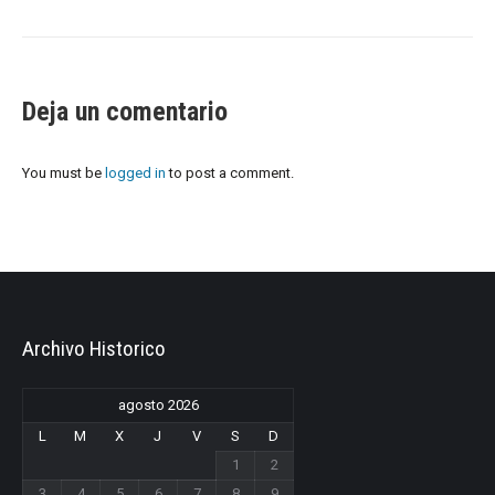
Deja un comentario
You must be
logged in
to post a comment.
Archivo Historico
agosto 2026
L
M
X
J
V
S
D
1
2
3
4
5
6
7
8
9