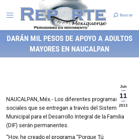
Buscar
Search:
DARÁN MIL PESOS DE APOYO A ADULTOS
MAYORES EN NAUCALPAN
Jun
11
NAUCALPAN, Méx.- Los diferentes programas
2013
sociales que se entregan a través del Sistema
Municipal para el Desarrollo Integral de la Familia
(DIF) serán permanentes.
“Hoy, he creado el programa “Porque Tú