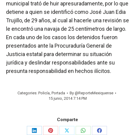
municipal trató de huir apresuradamente, por lo que
detiene a quien se identificó como José Juan Edia
Trujillo, de 29 años, al cual al hacerle una revisión se
le encontró una navaja de 25 centímetros de largo.
En cada uno de los casos los detenidos fueron
presentados ante la Procuraduría General de
Justicia estatal para determinar su situación
jurídica y deslindar responsabilidades ante su
presunta responsabilidad en hechos ilícitos.
Categories:
Policía
,
Portada
By
@ReporteMexiquense
15 junio, 2014 7:14 PM
Comparte
Share
Share
Share
Share
Share