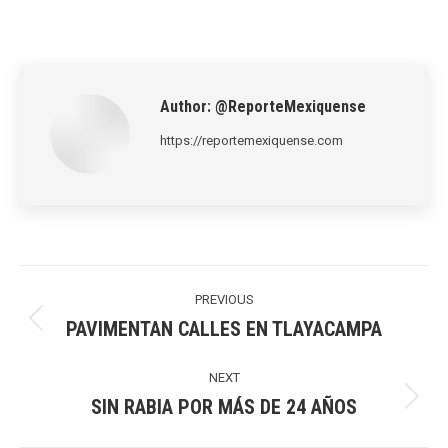
on
on
on
on
on
LinkedIn
Pinterest
X
WhatsApp
Facebook
Author:
@ReporteMexiquense
https://reportemexiquense.com
Post
navigation
PREVIOUS
PAVIMENTAN CALLES EN TLAYACAMPA
Previous
post:
NEXT
SIN RABIA POR MÁS DE 24 AÑOS
Next
post: