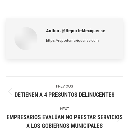
on
on
on
on
on
LinkedIn
Pinterest
X
WhatsApp
Facebook
Author:
@ReporteMexiquense
https://reportemexiquense.com
Post
navigation
PREVIOUS
DETIENEN A 4 PRESUNTOS DELINUCENTES
Previous
post:
NEXT
EMPRESARIOS EVALÚAN NO PRESTAR SERVICIOS
Next
A LOS GOBIERNOS MUNICIPALES