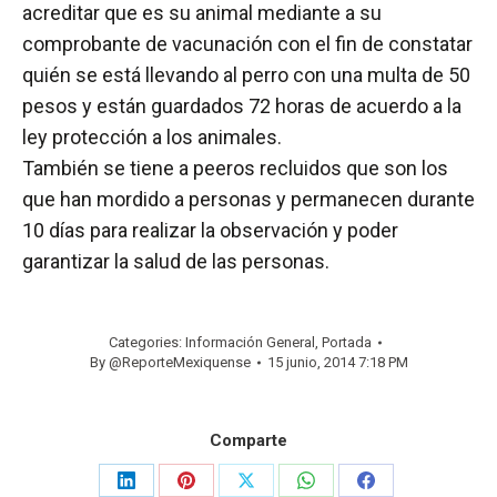
acreditar que es su animal mediante a su
comprobante de vacunación con el fin de constatar
quién se está llevando al perro con una multa de 50
pesos y están guardados 72 horas de acuerdo a la
ley protección a los animales.
También se tiene a peeros recluidos que son los
que han mordido a personas y permanecen durante
10 días para realizar la observación y poder
garantizar la salud de las personas.
Categories:
Información General
,
Portada
By
@ReporteMexiquense
15 junio, 2014 7:18 PM
Comparte
Share
Share
Share
Share
Share