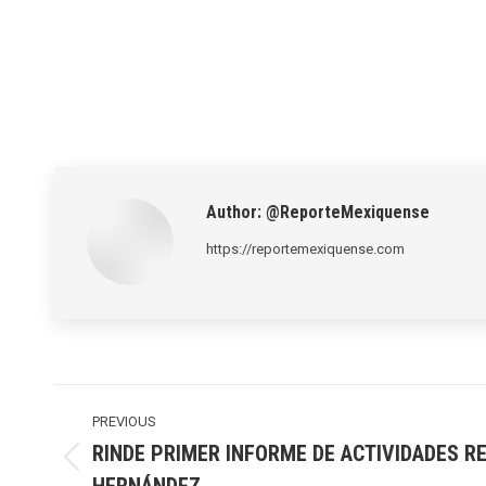
Author:
@ReporteMexiquense
https://reportemexiquense.com
Post
navigation
PREVIOUS
RINDE PRIMER INFORME DE ACTIVIDADES R
Previous
HERNÁNDEZ