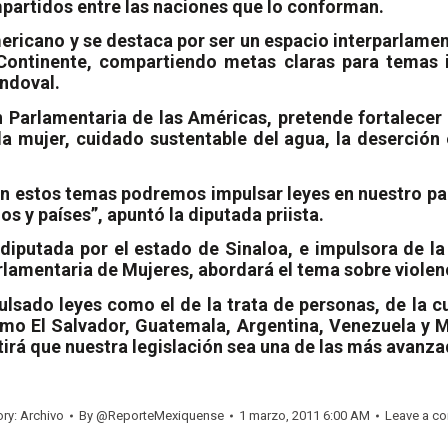
partidos entre las naciones que lo conforman.
ericano y se destaca por ser un espacio interparlame
ontinente, compartiendo metas claras para temas i
andoval.
Parlamentaria de las Américas, pretende fortalecer 
a mujer, cuidado sustentable del agua, la deserción 
s en estos temas podremos impulsar leyes en nuestro p
s y países”, apuntó la diputada priista.
diputada por el estado de Sinaloa, e impulsora de la
rlamentaria de Mujeres, abordará el tema sobre violenc
lsado leyes como el de la trata de personas, de la c
omo El Salvador, Guatemala, Argentina, Venezuela y M
rá que nuestra legislación sea una de las más avanzad
ory:
Archivo
By
@ReporteMexiquense
1 marzo, 2011 6:00 AM
Leave a c