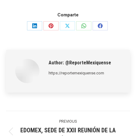
Comparte
Share
Share
Share
Share
Share
on
on
on
on
on
LinkedIn
Pinterest
X
WhatsApp
Facebook
Author:
@ReporteMexiquense
https://reportemexiquense.com
Post
navigation
PREVIOUS
EDOMEX, SEDE DE XXII REUNIÓN DE LA
Previous