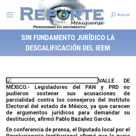
Buscar
Search:
SIN FUNDAMENTO JURÍDICO LA
DESCALIFICACIÓN DEL IEEM
VALLE DE
MÉXICO.- Legisladores del PAN y PRD no
pudieron sostener sus acusaciones de
parcialidad contra los consejeros del Instituto
Electoral del estado de México, ya que carecen
de argumentos jurídicos para demandar su
destitución, afirmó Pablo Bazañez García.
En conferencia de prensa, el Diputado local por el
Revolucionario Institucional afirmó que la queja