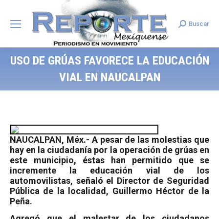
Buscar
Search:
USO DE GRÚAS FAVORECE LA EDUCACIÓN
VIAL EN NAUCALPAN
NAUCALPAN, Méx.- A pesar de las molestias que
hay en la ciudadanía por la operación de grúas en
este municipio, éstas han permitido que se
incremente la educación vial de los
automovilistas, señaló el Director de Seguridad
Pública de la localidad, Guillermo Héctor de la
Peña.
Agregó que el malestar de los ciudadanos