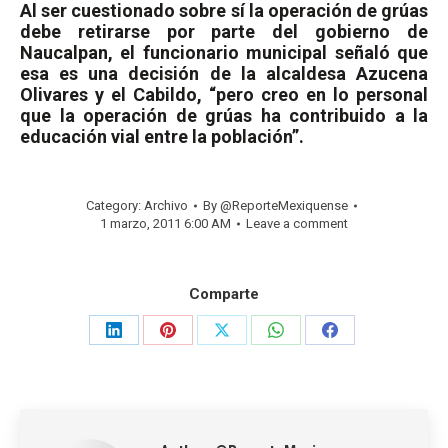
Al ser cuestionado sobre sí la operación de grúas
debe retirarse por parte del gobierno de
Naucalpan, el funcionario municipal señaló que
esa es una decisión de la alcaldesa Azucena
Olivares y el Cabildo, “pero creo en lo personal
que la operación de grúas ha contribuido a la
educación vial entre la población”.
Category:
Archivo
By
@ReporteMexiquense
1 marzo, 2011 6:00 AM
Leave a comment
Comparte
Share
Share
Share
Share
Share
on
on
on
on
on
LinkedIn
Pinterest
X
WhatsApp
Facebook