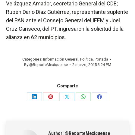
Velázquez Amador, secretario General del CDE;
Rubén Darío Díaz Gutiérrez, representante suplente
del PAN ante el Consejo General del IEEM y Joel
Cruz Canseco, del PT, ingresaron la solicitud de la
alianza en 62 municipios.
Categories:
Información General
,
Política
,
Portada
By
@ReporteMexiquense
2 marzo, 2015 3:24 PM
Comparte
Share
Share
Share
Share
Share
on
on
on
on
on
LinkedIn
Pinterest
X
WhatsApp
Facebook
Author:
@ReporteMexiquense