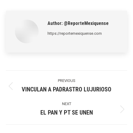
on
on
on
on
on
LinkedIn
Pinterest
X
WhatsApp
Facebook
Author:
@ReporteMexiquense
https://reportemexiquense.com
Post
navigation
PREVIOUS
VINCULAN A PADRASTRO LUJURIOSO
Previous
post:
NEXT
EL PAN Y PT SE UNEN
Next
post: