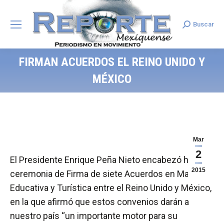
Buscar
Search:
FIRMAN ACUERDOS EL REINO UNIDO Y
MÉXICO
Mar
2
El Presidente Enrique Peña Nieto encabezó hoy la
2015
ceremonia de Firma de siete Acuerdos en Materia
Educativa y Turística entre el Reino Unido y México,
en la que afirmó que estos convenios darán a
nuestro país “un importante motor para su