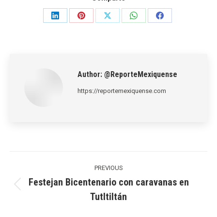
Share
Share
Share
Share
Share
on
on
on
on
on
LinkedIn
Pinterest
X
WhatsApp
Facebook
Author:
@ReporteMexiquense
https://reportemexiquense.com
Post
navigation
PREVIOUS
Festejan Bicentenario con caravanas en
Previous
Tutltiltán
post: