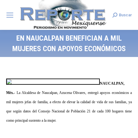
Buscar
Search:
EN NAUCALPAN BENEFICIAN A MIL
MUJERES CON APOYOS ECONÓMICOS
NAUCALPAN,
Méx.-
La Alcaldesa de Naucalpan, Azucena Olivares, entregó apoyos económicos a
mil mujeres jefas de familia, a efecto de elevar la calidad de vida de sus familias, ya
que según datos del Consejo Nacional de Población 21 de cada 100 hogares tiene
como principal sustento a la mujer.