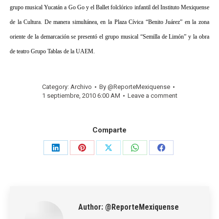
grupo musical Yucatán a Go Go y el Ballet folclórico infantil del Instituto Mexiquense
de la Cultura. De manera simultánea, en la Plaza Cívica “Benito Juárez” en la zona
oriente de la demarcación se presentó el grupo musical “Semilla de Limón” y la obra
de teatro Grupo Tablas de la UAEM.
Category:
Archivo
By
@ReporteMexiquense
1 septiembre, 2010 6:00 AM
Leave a comment
Comparte
Share
Share
Share
Share
Share
on
on
on
on
on
LinkedIn
Pinterest
X
WhatsApp
Facebook
Author:
@ReporteMexiquense