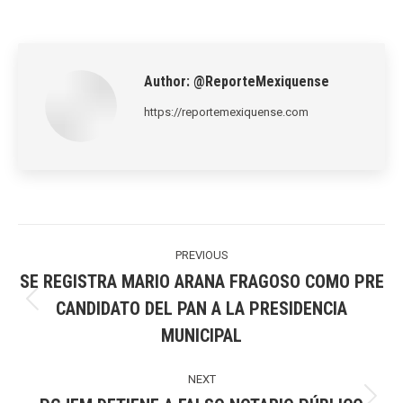
on
on
on
on
on
LinkedIn
Pinterest
X
WhatsApp
Facebook
Author:
@ReporteMexiquense
https://reportemexiquense.com
Post
navigation
PREVIOUS
SE REGISTRA MARIO ARANA FRAGOSO COMO PRE
CANDIDATO DEL PAN A LA PRESIDENCIA
Previous
MUNICIPAL
post:
NEXT