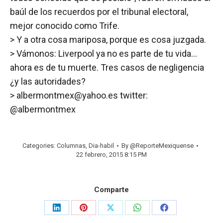
baúl de los recuerdos por el tribunal electoral,
mejor conocido como Trife.
> Y a otra cosa mariposa, porque es cosa juzgada.
> Vámonos: Liverpool ya no es parte de tu vida…
ahora es de tu muerte. Tres casos de negligencia
¿y las autoridades?
> albermontmex@yahoo.es twitter:
@albermontmex
Categories:
Columnas
,
Dia-habil
By
@ReporteMexiquense
22 febrero, 2015 8:15 PM
Comparte
Share
Share
Share
Share
Share