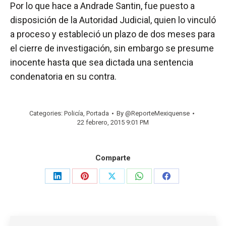
Por lo que hace a Andrade Santin, fue puesto a
disposición de la Autoridad Judicial, quien lo vinculó
a proceso y estableció un plazo de dos meses para
el cierre de investigación, sin embargo se presume
inocente hasta que sea dictada una sentencia
condenatoria en su contra.
Categories:
Policía
,
Portada
By
@ReporteMexiquense
22 febrero, 2015 9:01 PM
Comparte
Share
Share
Share
Share
Share
on
on
on
on
on
LinkedIn
Pinterest
X
WhatsApp
Facebook