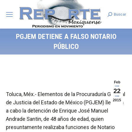
Buscar
Search:
PGJEM DETIENE A FALSO NOTARIO
PÚBLICO
Feb
22
Toluca, Méx.- Elementos de la Procuraduría General
2015
de Justicia del Estado de México (PGJEM) llevaron
a cabo la detención de Enrique José Manuel
Andrade Santin, de 48 años de edad, quien
presuntamente realizaba funciones de Notario