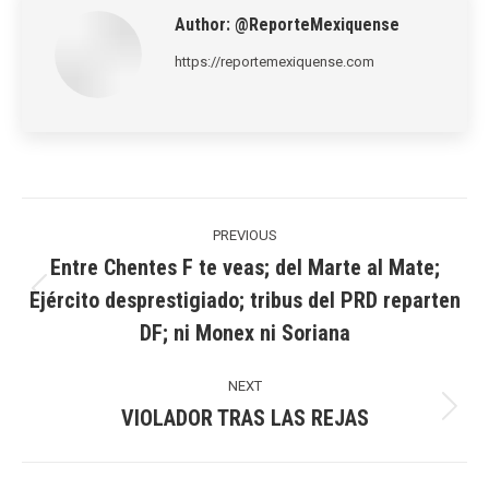
Author:
@ReporteMexiquense
https://reportemexiquense.com
Post
navigation
PREVIOUS
Entre Chentes F te veas; del Marte al Mate;
Ejército desprestigiado; tribus del PRD reparten
Previous
DF; ni Monex ni Soriana
post:
NEXT
VIOLADOR TRAS LAS REJAS
Next
post: