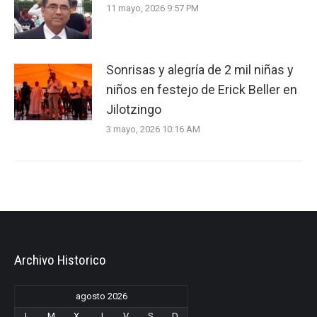
11 mayo, 2026 9:57 PM
Sonrisas y alegría de 2 mil niñas y
niños en festejo de Erick Beller en
Jilotzingo
3 mayo, 2026 10:16 AM
Archivo Historico
agosto 2026
L
M
X
J
V
S
D