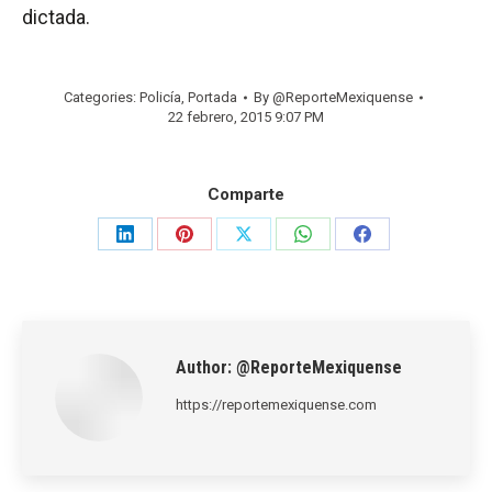
dictada.
Categories:
Policía
,
Portada
By
@ReporteMexiquense
22 febrero, 2015 9:07 PM
Comparte
Share
Share
Share
Share
Share
on
on
on
on
on
LinkedIn
Pinterest
X
WhatsApp
Facebook
Author:
@ReporteMexiquense
https://reportemexiquense.com