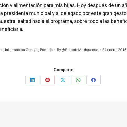
ión y alimentación para mis hijas. Hoy después de un año
 la presidenta municipal y al delegado por este gran gest
nuestra lealtad hacia el programa, sobre todo a las ben
neficiaria.
es:
Información General
,
Portada
By
@ReporteMexiquense
24 enero, 2015
Comparte
Share
Share
Share
Share
Share
on
on
on
on
on
LinkedIn
Pinterest
X
WhatsApp
Facebook