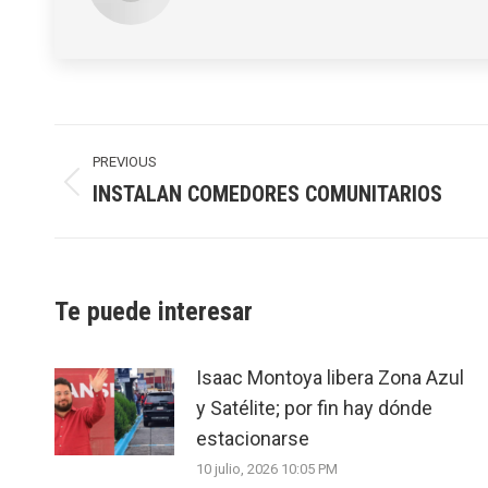
Post
navigation
PREVIOUS
INSTALAN COMEDORES COMUNITARIOS
Previous
post:
Te puede interesar
Isaac Montoya libera Zona Azul
y Satélite; por fin hay dónde
estacionarse
10 julio, 2026 10:05 PM