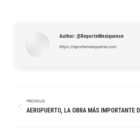
Author:
@ReporteMexiquense
https://reportemexiquense.com
Post
navigation
PREVIOUS
AEROPUERTO, LA OBRA MÁS IMPORTANTE D
Previous
post: