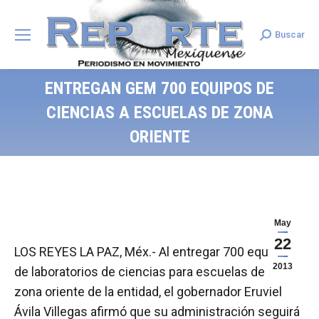
Buscar
Search:
ENTREGAN GEM 700 EQUIPOS DE
CIENCIAS A ESCUELAS DE ZONA
ORIENTE
May
22
LOS REYES LA PAZ, Méx.- Al entregar 700 equipos
2013
de laboratorios de ciencias para escuelas de la
zona oriente de la entidad, el gobernador Eruviel
Ávila Villegas afirmó que su administración seguirá