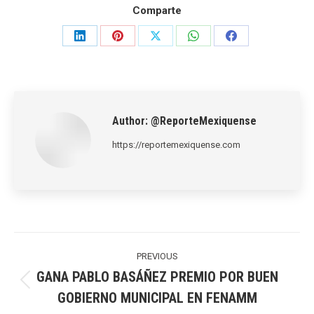
Comparte
Share
Share
Share
Share
Share
on
on
on
on
on
LinkedIn
Pinterest
X
WhatsApp
Facebook
Author:
@ReporteMexiquense
https://reportemexiquense.com
Post
navigation
PREVIOUS
GANA PABLO BASÁÑEZ PREMIO POR BUEN
Previous
GOBIERNO MUNICIPAL EN FENAMM
post: