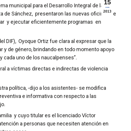
15
a municipal para el Desarrollo Integral de la
2013
alta de Sánchez, presentaron las nuevas oficinas de
erar y ejecutar eficientemente programas en
el DIF), Oyoque Ortiz fue clara al expresar que la
liar y de género, brindando en todo momento apoyo
s y cada uno de los naucalpenses”.
al a víctimas directas e indirectas de violencia
ra política, -dijo a los asistentes- se modifica
reventiva e informativa con respecto a las
jo.
ilia y cuyo titular es el licenciado Víctor
n atención a personas que necesiten atención en