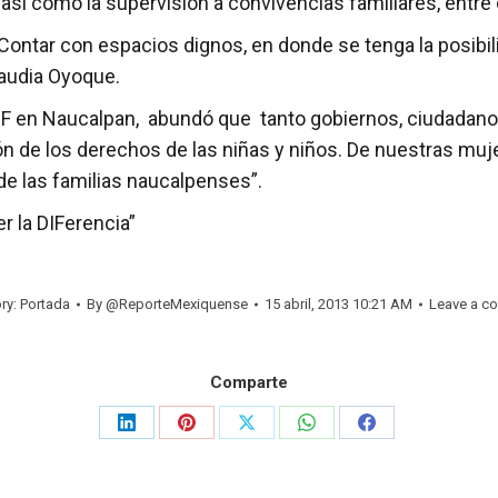
, así como la supervisión a convivencias familiares, entre
Contar con espacios dignos, en donde se tenga la posibilid
laudia Oyoque.
 DIF en Naucalpan, abundó que tanto gobiernos, ciudadano
n de los derechos de las niñas y niños. De nuestras mu
de las familias naucalpenses”.
 la DIFerencia”
ry:
Portada
By
@ReporteMexiquense
15 abril, 2013 10:21 AM
Leave a c
Comparte
Share
Share
Share
Share
Share
on
on
on
on
on