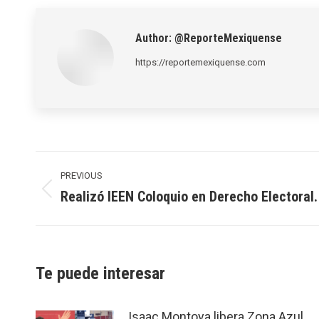
Author:
@ReporteMexiquense
https://reportemexiquense.com
Post
navigation
PREVIOUS
Realizó IEEN Coloquio en Derecho Electoral.
Previous
post:
Te puede interesar
Isaac Montoya libera Zona Azul