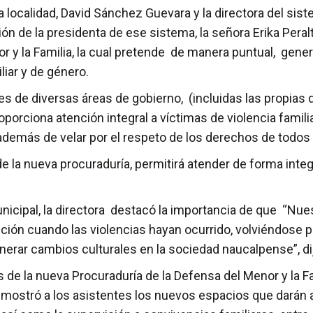
ocalidad, David Sánchez Guevara y la directora del sistem
ción de la presidenta de ese sistema, la señora Erika Per
or y la Familia, la cual pretende de manera puntual, gen
liar y de género.
es de diversas áreas de gobierno, (incluidas las propias d
roporciona atención integral a víctimas de violencia fami
lo, además de velar por el respeto de los derechos de todo
de la nueva procuraduría, permitirá atender de forma integr
unicipal, la directora destacó la importancia de que “Nuest
ción cuando las violencias hayan ocurrido, volviéndose p
nerar cambios culturales en la sociedad naucalpense”, di
s de la nueva Procuraduría de la Defensa del Menor y la Fam
l, mostró a los asistentes los nuevos espacios que dará