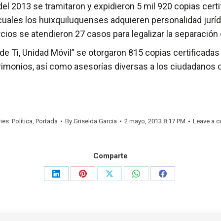
el 2013 se tramitaron y expidieron 5 mil 920 copias certi
 cuales los huixquiluquenses adquieren personalidad juríd
cios se atendieron 27 casos para legalizar la separación
de Ti, Unidad Móvil” se otorgaron 815 copias certificadas 
monios, así como asesorías diversas a los ciudadanos que
ies:
Política
,
Portada
By
Griselda Garcia
2 mayo, 2013 8:17 PM
Leave a 
Comparte
Share
Share
Share
Share
Share
on
on
on
on
on
LinkedIn
Pinterest
X
WhatsApp
Facebook