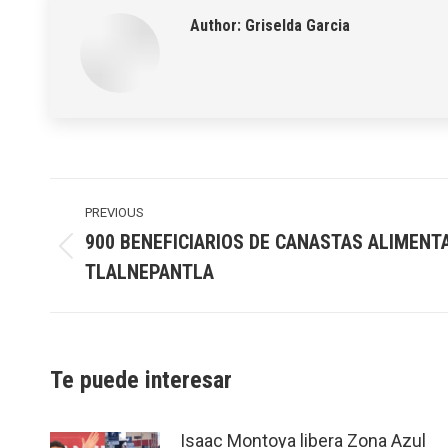
Author:
Griselda Garcia
Post
navigation
PREVIOUS
900 BENEFICIARIOS DE CANASTAS ALIMENT
Previous
TLALNEPANTLA
post:
Te puede interesar
Isaac Montoya libera Zona Azul