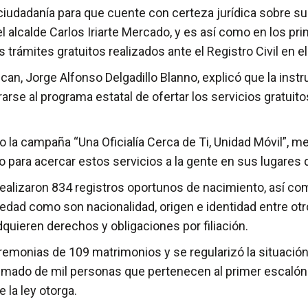
udadanía para que cuente con certeza jurídica sobre su p
l alcalde Carlos Iriarte Mercado, y es así como en los p
trámites gratuitos realizados ante el Registro Civil en el
lucan, Jorge Alfonso Delgadillo Blanno, explicó que la inst
rarse al programa estatal de ofertar los servicios gratuit
o la campaña “Una Oficialía Cerca de Ti, Unidad Móvil”, med
o para acercar estos servicios a la gente en sus lugares 
realizaron 834 registros oportunos de nacimiento, así c
edad como son nacionalidad, origen e identidad entre ot
quieren derechos y obligaciones por filiación.
eremonias de 109 matrimonios y se regularizó la situación
ximado de mil personas que pertenecen al primer escalón
 la ley otorga.