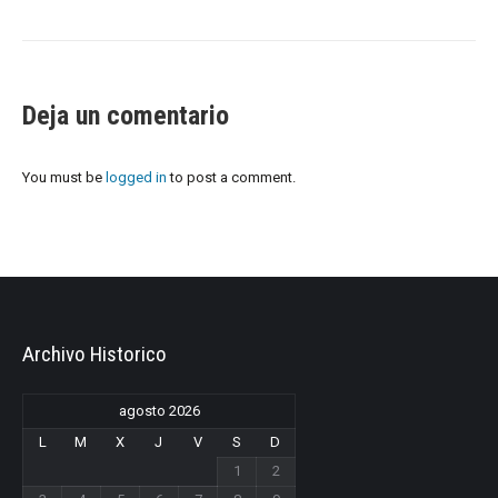
Deja un comentario
You must be
logged in
to post a comment.
Archivo Historico
agosto 2026
L
M
X
J
V
S
D
1
2