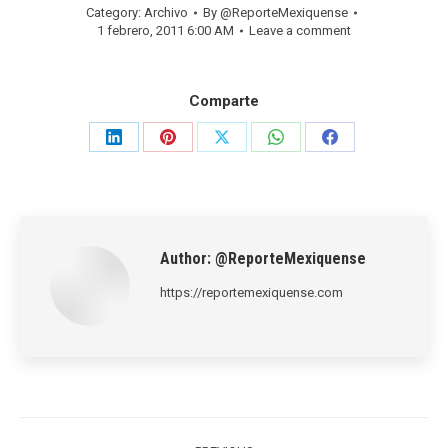
Category:
Archivo
By
@ReporteMexiquense
1 febrero, 2011 6:00 AM
Leave a comment
Comparte
Share
Share
Share
Share
Share
on
on
on
on
on
LinkedIn
Pinterest
X
WhatsApp
Facebook
Author:
@ReporteMexiquense
https://reportemexiquense.com
Post